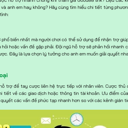
ủ và anh em hay không? Hãy cùng tìm hiểu chi tiết từng phươ
tình:
8
phổ biến nhất mà người chơi có thể sử dụng để nhận trợ giúp
u hỏi hoặc vấn đề gặp phải. Đội ngũ hỗ trợ sẽ phản hồi nhanh c
cược. Đây là lựa chọn lý tưởng cho anh em muốn giải quyết nh
oại
ỗ trợ để tay cược liên hệ trực tiếp với nhân viên. Cược thủ 
 tiết về các giao dịch hoặc thông tin tài khoản. Ưu điểm của
i quyết các vấn đề phức tạp nhanh hơn so với các kênh gián ti