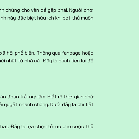
inh chứng cho vấn đề gặp phải. Người chơi
Kênh này đặc biệt hữu ích khi bet thủ muốn
xã hội phổ biến. Thông qua fanpage hoặc
i nhất từ nhà cái. Đây là cách tiện lợi để
án đoạn trải nghiệm. Biết rõ thời gian chờ
 quyết nhanh chóng. Dưới đây là chi tiết
chat. Đây là lựa chọn tối ưu cho cược thủ