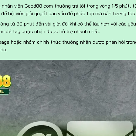
ếp, nhân viên Good88 com thường trả lời trong vòng 1-5 phút, 
 để hội viên giải quyết các vấn đề phức tạp mà cần tương tác 
ường từ 30 phút đến vài giờ, đôi khi có thể lâu hơn với các yêu
tin để tay cược nhận được hỗ trợ nhanh nhất.
npage hoặc nhóm chính thức thường nhận được phản hồi trong
hác.