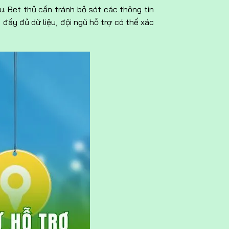
ầu. Bet thủ cần tránh bỏ sót các thông tin
 đầy đủ dữ liệu, đội ngũ hỗ trợ có thể xác