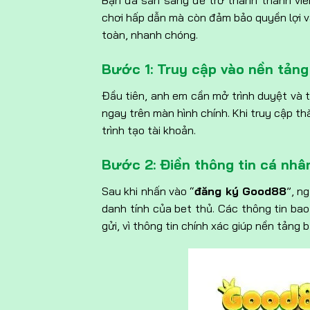
chơi hấp dẫn mà còn đảm bảo quyền lợi và
toàn, nhanh chóng.
Bước 1: Truy cập vào nền tản
Đầu tiên, anh em cần mở trình duyệt và t
ngay trên màn hình chính. Khi truy cập th
trình tạo tài khoản.
Bước 2: Điền thông tin cá nhâ
Sau khi nhấn vào “
đăng ký Good88
”, n
danh tính của bet thủ. Các thông tin bao
gửi, vì thông tin chính xác giúp nền tảng 