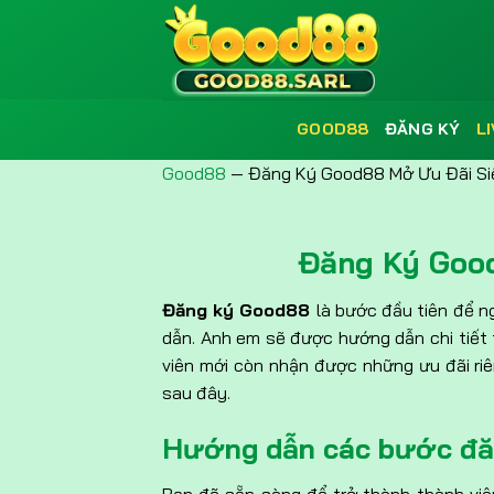
Bỏ
qua
nội
dung
GOOD88
ĐĂNG KÝ
L
Good88
—
Đăng Ký Good88 Mở Ưu Đãi Si
Đăng Ký Goo
Đăng ký Good88
là bước đầu tiên để n
dẫn. Anh em sẽ được hướng dẫn chi tiết
viên mới còn nhận được những ưu đãi riê
sau đây.
Hướng dẫn các bước đă
Bạn đã sẵn sàng để trở thành thành viê