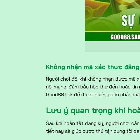
Không nhận mã xác thực đăng
Người chơi đôi khi không nhận được mã xác
nối mạng, đảm bảo hộp thư đến hoặc tin n
Good88 link để được hướng dẫn nhận mã 
Lưu ý quan trọng khi ho
Sau khi hoàn tất đăng ký, người chơi cầ
tiết này sẽ giúp cược thủ tận dụng tối đa