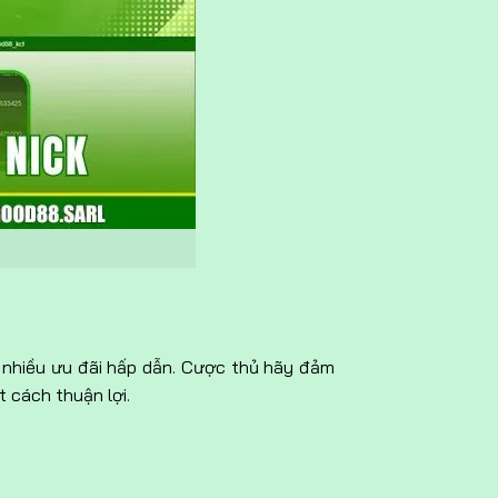
n nhiều ưu đãi hấp dẫn. Cược thủ hãy đảm
t cách thuận lợi.