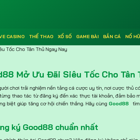
IVE CASINO
THỂ THAO
XỔ SỐ
GAME BÀI
BẮN CÁ
NỔ H
êu Tốc Cho Tân Thủ Ngay Nay
d88 Mở Ưu Đãi Siêu Tốc Cho Tân 
gười chơi trải nghiệm nền tảng cá cược uy tín, nơi cược thủ c
 từng thao tác từ đăng ký đến xác thực tài khoản, đảm bảo m
ng biệt giúp tăng cơ hội chiến thắng. Hãy cùng
Good88
tìm
ng ký Good88 chuẩn nhất
n chính thức tại Good88 chưa? Việc đăng ký không chỉ giúp 