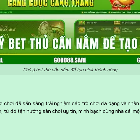
Chú ý bet thủ cần nắm để tạo nick thành công
ời chơi đã sẵn sàng trải nghiệm các trò chơi đa dạng và nhậ
n, từ đó tận hưởng sân chơi uy tín, minh bạch cùng nhà cái mộ