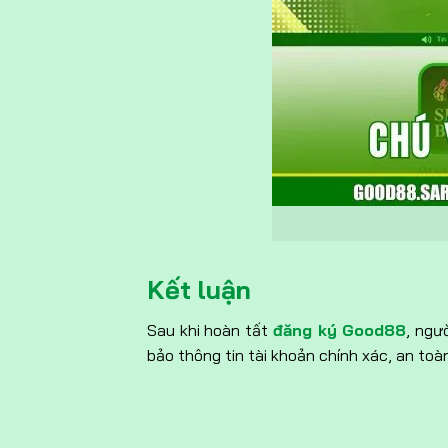
Kết luận
Sau khi hoàn tất
đăng ký Good88
, ngư
bảo thông tin tài khoản chính xác, an toà