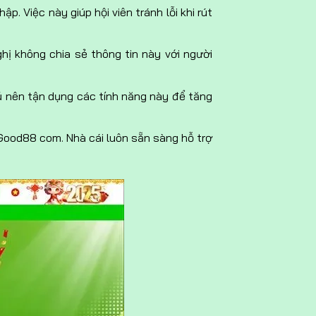
p. Việc này giúp hội viên tránh lỗi khi rút
ị không chia sẻ thông tin này với người
hủ nên tận dụng các tính năng này để tăng
Good88 com. Nhà cái luôn sẵn sàng hỗ trợ